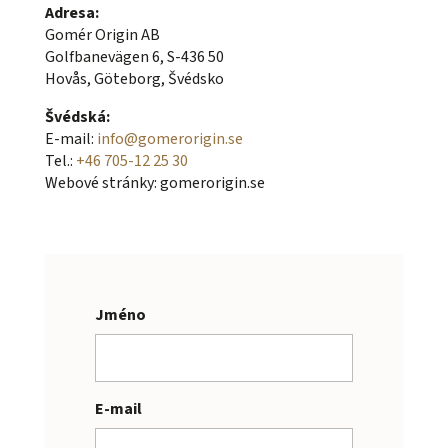
Adresa:
Gomér Origin AB
Golfbanevägen 6, S-436 50
Hovås, Göteborg, Švédsko
Švédská:
E-mail:
info@gomerorigin.se
Tel.:
+46 705-12 25 30
Webové stránky: gomerorigin.se
Jméno
E-mail